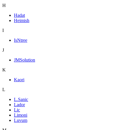
H
Hadat
Heimish
I
IsNtree
J
JMSolution
K
Kaori
L
L.Sanic
Lador
Lic
Limoni
Luvum