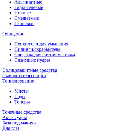
Альгинатные
Гидрогелевые
Ночные
Смываемые
Тканевые
Очищение
Пенки/гели для умывания
Пилинги/скрабы/пэды
Средства для снятия макияжа
Энзимные пудры
Солнцезащитные средства
Сыворотки/эссенции
Тонизирование
Мисты
Пэды
Тонеры
Точечные средства
Аксессуары
База под макияж
Для глаз