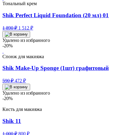
Тональный крем
Shik Perfect Liquid Foundation (20 мл) 01
Первоначальная
Текущая
1 890
₽
1 512
₽
цена
цена:
составляла
1
Удалено из избранного
1
512 ₽.
-20%
890 ₽.
Спонж для макияжа
Shik Make-Up Sponge (1шт) графитовый
Первоначальная
Текущая
590
₽
472
₽
цена
цена:
составляла
472 ₽.
Удалено из избранного
590 ₽.
-20%
Кисть для макияжа
Shik 11
Первоначальная
Текущая
1 000
₽
800
₽