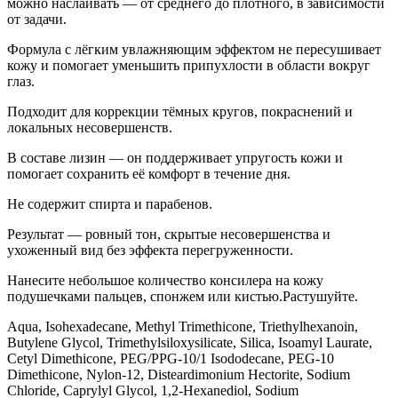
можно наслаивать — от среднего до плотного, в зависимости
от задачи.
Формула с лёгким увлажняющим эффектом не пересушивает
кожу и помогает уменьшить припухлости в области вокруг
глаз.
Подходит для коррекции тёмных кругов, покраснений и
локальных несовершенств.
В составе лизин — он поддерживает упругость кожи и
помогает сохранить её комфорт в течение дня.
Не содержит спирта и парабенов.
Результат — ровный тон, скрытые несовершенства и
ухоженный вид без эффекта перегруженности.
Нанесите небольшое количество консилера на кожу
подушечками пальцев, спонжем или кистью.Растушуйте.
Aqua, Isohexadecane, Methyl Trimethicone, Triethylhexanoin,
Butylene Glycol, Trimethylsiloxysilicate, Silica, Isoamyl Laurate,
Cetyl Dimethicone, PEG/PPG-10/1 Isododecane, PEG-10
Dimethicone, Nylon-12, Disteardimonium Hectorite, Sodium
Chloride, Caprylyl Glycol, 1,2-Hexanediol, Sodium