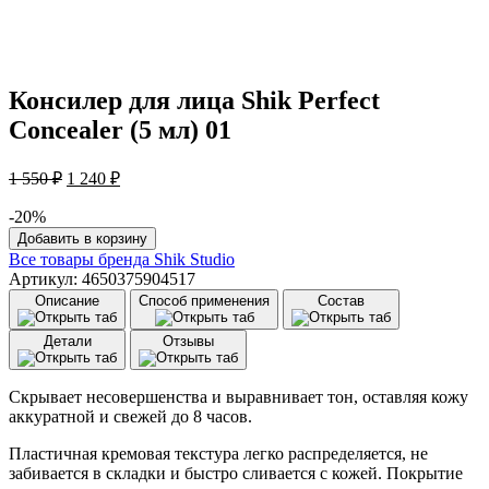
Консилер для лица Shik Perfect
Concealer (5 мл) 01
Первоначальная
Текущая
1 550
₽
1 240
₽
цена
цена:
составляла
1
-20%
1
Количество
240 ₽.
Добавить в корзину
товара
550 ₽.
Все товары бренда
Shik Studio
Консилер
Артикул: 4650375904517
для
Описание
Способ применения
Состав
лица
Shik
Детали
Отзывы
Perfect
Concealer
(5
Скрывает несовершенства и выравнивает тон, оставляя кожу
мл)
аккуратной и свежей до 8 часов.
01
Пластичная кремовая текстура легко распределяется, не
забивается в складки и быстро сливается с кожей. Покрытие