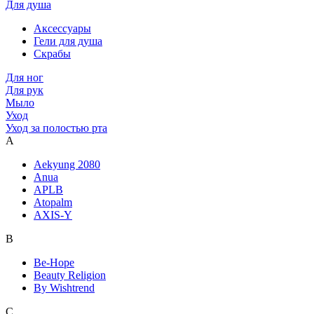
Для душа
Аксессуары
Гели для душа
Скрабы
Для ног
Для рук
Мыло
Уход
Уход за полостью рта
A
Aekyung 2080
Anua
APLB
Atopalm
AXIS-Y
B
Be-Hope
Beauty Religion
By Wishtrend
C