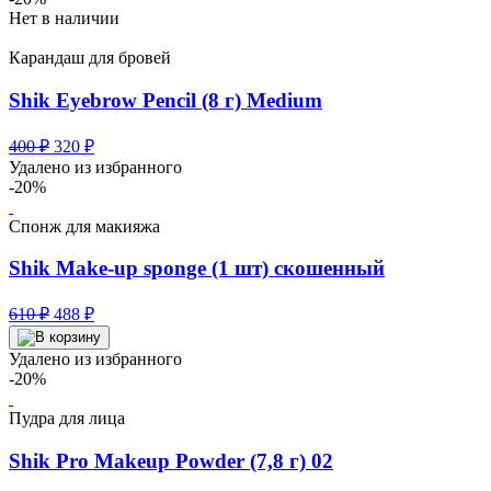
100 ₽.
Нет в наличии
Карандаш для бровей
Shik Eyebrow Pencil (8 г) Medium
Первоначальная
Текущая
400
₽
320
₽
цена
цена:
Удалено из избранного
составляла
320 ₽.
-20%
400 ₽.
Спонж для макияжа
Shik Make-up sponge (1 шт) скошенный
Первоначальная
Текущая
610
₽
488
₽
цена
цена:
составляла
488 ₽.
Удалено из избранного
610 ₽.
-20%
Пудра для лица
Shik Pro Makeup Powder (7,8 г) 02