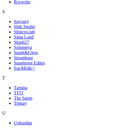
Rovectin
S
Savonry
Shik Studio
Shincos.lab
Sima Land
Skin627
Solomeya
Spark&Glow
Steambase
Sungboon Editor
Sur.Medic+
T
Tamina
TFIT
The Saem
Trimay
U
Unleashia