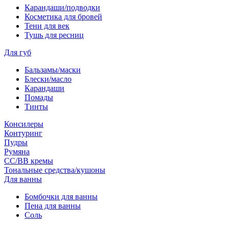
Карандаши/подводки
Косметика для бровей
Тени для век
Тушь для ресниц
Для губ
Бальзамы/маски
Блески/масло
Карандаши
Помады
Тинты
Консилеры
Контуринг
Пудры
Румяна
СС/ВВ кремы
Тональные средства/кушоны
Для ванны
Бомбочки для ванны
Пена для ванны
Соль