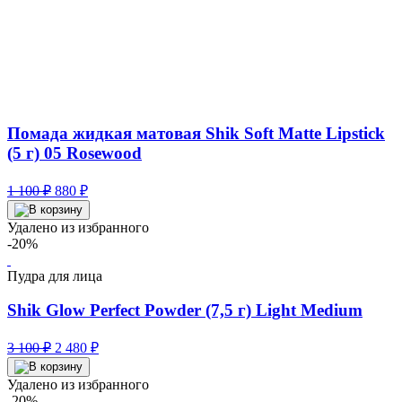
Помада жидкая матовая Shik Soft Matte Lipstick
(5 г) 05 Rosewood
Первоначальная
Текущая
1 100
₽
880
₽
цена
цена:
составляла
880 ₽.
Удалено из избранного
1
-20%
100 ₽.
Пудра для лица
Shik Glow Perfect Powder (7,5 г) Light Medium
Первоначальная
Текущая
3 100
₽
2 480
₽
цена
цена:
составляла
2
Удалено из избранного
3
480 ₽.
-20%