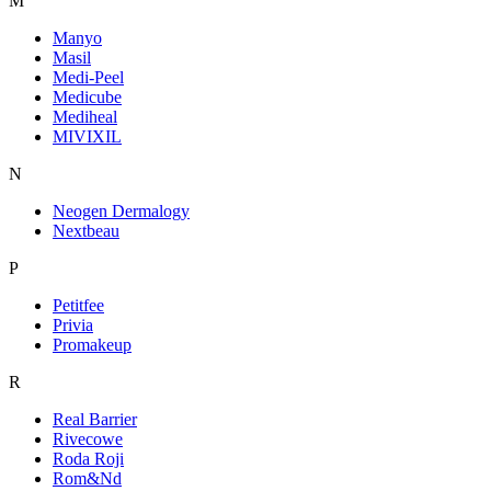
M
Manyo
Masil
Medi-Peel
Medicube
Mediheal
MIVIXIL
N
Neogen Dermalogy
Nextbeau
P
Petitfee
Privia
Promakeup
R
Real Barrier
Rivecowe
Roda Roji
Rom&Nd