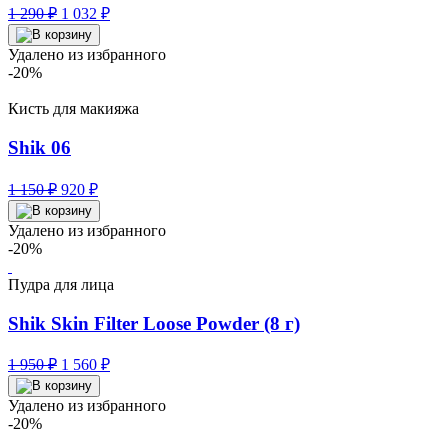
Первоначальная
Текущая
1 290
₽
1 032
₽
цена
цена:
составляла
1
Удалено из избранного
1
032 ₽.
-20%
290 ₽.
Кисть для макияжа
Shik 06
Первоначальная
Текущая
1 150
₽
920
₽
цена
цена:
составляла
920 ₽.
Удалено из избранного
1
-20%
150 ₽.
Пудра для лица
Shik Skin Filter Loose Powder (8 г)
Первоначальная
Текущая
1 950
₽
1 560
₽
цена
цена:
составляла
1
Удалено из избранного
1
560 ₽.
-20%
950 ₽.