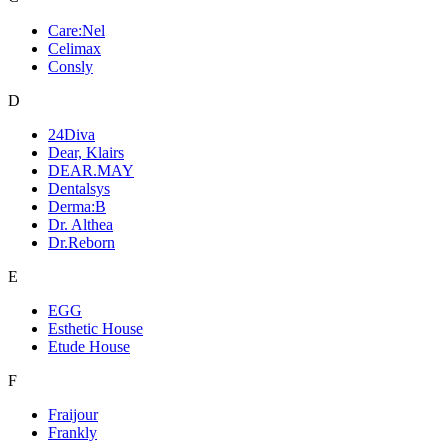
Care:Nel
Celimax
Consly
D
24Diva
Dear, Klairs
DEAR.MAY
Dentalsys
Derma:B
Dr. Althea
Dr.Reborn
E
EGG
Esthetic House
Etude House
F
Fraijour
Frankly