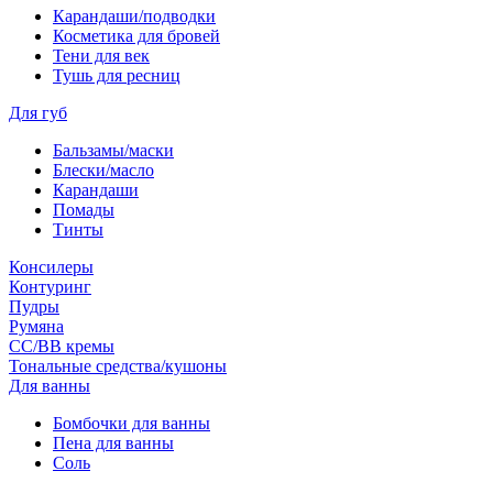
Карандаши/подводки
Косметика для бровей
Тени для век
Тушь для ресниц
Для губ
Бальзамы/маски
Блески/масло
Карандаши
Помады
Тинты
Консилеры
Контуринг
Пудры
Румяна
СС/ВВ кремы
Тональные средства/кушоны
Для ванны
Бомбочки для ванны
Пена для ванны
Соль