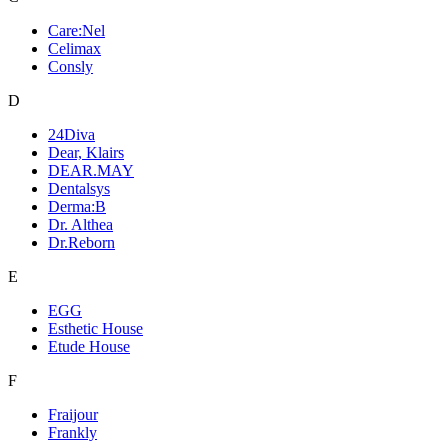
Care:Nel
Celimax
Consly
D
24Diva
Dear, Klairs
DEAR.MAY
Dentalsys
Derma:B
Dr. Althea
Dr.Reborn
E
EGG
Esthetic House
Etude House
F
Fraijour
Frankly