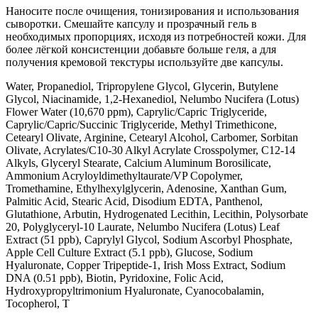
Наносите после очищения, тонизирования и использования
сыворотки. Смешайте капсулу и прозрачный гель в
необходимых пропорциях, исходя из потребностей кожи. Для
более лёгкой консистенции добавьте больше геля, а для
получения кремовой текстуры используйте две капсулы.
Water, Propanediol, Tripropylene Glycol, Glycerin, Butylene
Glycol, Niacinamide, 1,2-Hexanediol, Nelumbo Nucifera (Lotus)
Flower Water (10,670 ppm), Caprylic/Capric Triglyceride,
Caprylic/Capric/Succinic Triglyceride, Methyl Trimethicone,
Cetearyl Olivate, Arginine, Cetearyl Alcohol, Carbomer, Sorbitan
Olivate, Acrylates/C10-30 Alkyl Acrylate Crosspolymer, C12-14
Alkyls, Glyceryl Stearate, Calcium Aluminum Borosilicate,
Ammonium Acryloyldimethyltaurate/VP Copolymer,
Tromethamine, Ethylhexylglycerin, Adenosine, Xanthan Gum,
Palmitic Acid, Stearic Acid, Disodium EDTA, Panthenol,
Glutathione, Arbutin, Hydrogenated Lecithin, Lecithin, Polysorbate
20, Polyglyceryl-10 Laurate, Nelumbo Nucifera (Lotus) Leaf
Extract (51 ppb), Caprylyl Glycol, Sodium Ascorbyl Phosphate,
Apple Cell Culture Extract (5.1 ppb), Glucose, Sodium
Hyaluronate, Copper Tripeptide-1, Irish Moss Extract, Sodium
DNA (0.51 ppb), Biotin, Pyridoxine, Folic Acid,
Hydroxypropyltrimonium Hyaluronate, Cyanocobalamin,
Tocopherol, T