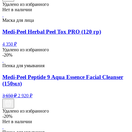
Удалено из избранного
Нет в наличии
Маска для лица
Medi-Peel Herbal Peel Tox PRO (120 гр)
4 350
₽
Удалено из избранного
-20%
Пенка для умывания
Medi-Peel Peptide 9 Aqua Essence Facial Cleanser
(150мл)
Первоначальная
Текущая
3 650
₽
2 920
₽
цена
цена:
составляла
2
3
Удалено из избранного
920 ₽.
-20%
650 ₽.
Нет в наличии