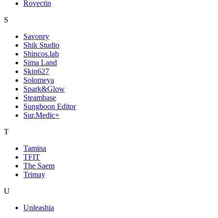
Rovectin
S
Savonry
Shik Studio
Shincos.lab
Sima Land
Skin627
Solomeya
Spark&Glow
Steambase
Sungboon Editor
Sur.Medic+
T
Tamina
TFIT
The Saem
Trimay
U
Unleashia