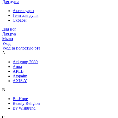
Для душа
Аксессуары
Гели для душа
Скрабы
Для ног
Для рук
Мыло
Уход
Уход за полостью рта
A
Aekyung 2080
Anua
APLB
Atopalm
AXIS-Y
B
Be-Hope
Beauty Religion
By Wishtrend
C