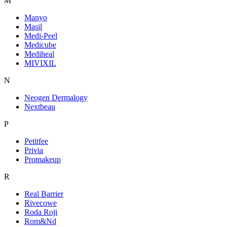
M
Manyo
Masil
Medi-Peel
Medicube
Mediheal
MIVIXIL
N
Neogen Dermalogy
Nextbeau
P
Petitfee
Privia
Promakeup
R
Real Barrier
Rivecowe
Roda Roji
Rom&Nd