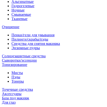
Альгинатные
Гидрогелевые
Ночные
Смываемые
Тканевые
Очищение
Пенки/гели для умывания
Пилинги/скрабы/пэды
Средства для снятия макияжа
Энзимные пудры
Солнцезащитные средства
Сыворотки/эссенции
Тонизирование
Мисты
Пэды
Тонеры
Точечные средства
Аксессуары
База под макияж
Для глаз