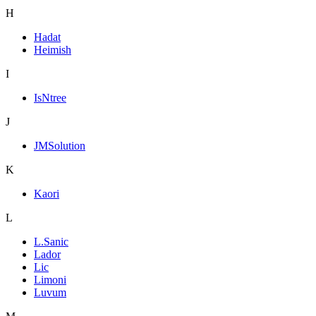
H
Hadat
Heimish
I
IsNtree
J
JMSolution
K
Kaori
L
L.Sanic
Lador
Lic
Limoni
Luvum