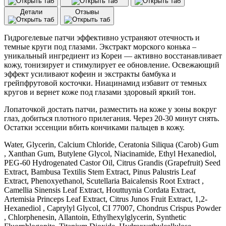
экстрактом
Детали
Отзывы
морского
конька
Consly
Гидрогелевые патчи эффективно устраняют отечность и
Hydrogel
темные круги под глазами. Экстракт морского конька –
Seahorse
уникальный ингредиент из Кореи — активно восстанавливает
Eye
кожу, тонизирует и стимулирует ее обновление. Освежающий
Patches
эффект усиливают кофеин и экстракты бамбука и
(60
грейпфрутовой косточки. Ниацинамид избавит от темных
шт)
кругов и вернет коже под глазами здоровый яркий тон.
Лопаточкой достать патчи, разместить на коже у зоны вокруг
глаз, добиться плотного прилегания. Через 20-30 минут снять.
Остатки эссенции вбить кончиками пальцев в кожу.
Water, Glycerin, Calcium Chloride, Ceratonia Siliqua (Carob) Gum
, Xanthan Gum, Butylene Glycol, Niacinamide, Ethyl Hexanediol,
PEG-60 Hydrogenated Castor Oil, Citrus Grandis (Grapefruit) Seed
Extract, Bambusa Textilis Stem Extract, Pinus Palustris Leaf
Extract, Phenoxyethanol, Scutellaria Baicalensis Root Extract ,
Camellia Sinensis Leaf Extract, Houttuynia Cordata Extract,
Artemisia Princeps Leaf Extract, Citrus Junos Fruit Extract, 1,2-
Hexanediol , Caprylyl Glycol, CI 77007, Chondrus Crispus Powder
, Chlorphenesin, Allantoin, Ethylhexylglycerin, Synthetic