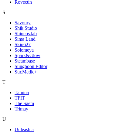
Rovectin
S
Savonry
Shik Studio
Shincos.lab
Sima Land
Skin627
Solomeya
Spark&Glow
Steambase
Sungboon Editor
Sur.Medic+
T
Tamina
TFIT
The Saem
Trimay
U
Unleashia