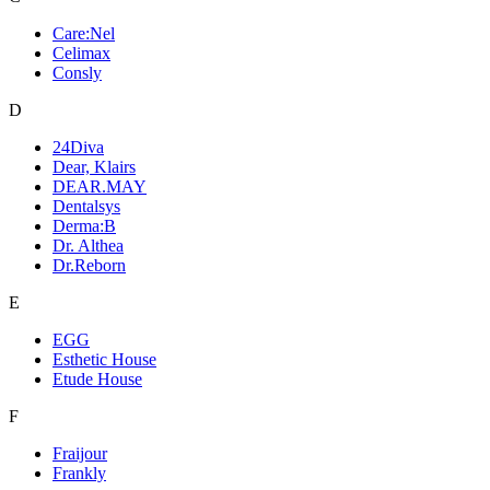
Care:Nel
Celimax
Consly
D
24Diva
Dear, Klairs
DEAR.MAY
Dentalsys
Derma:B
Dr. Althea
Dr.Reborn
E
EGG
Esthetic House
Etude House
F
Fraijour
Frankly