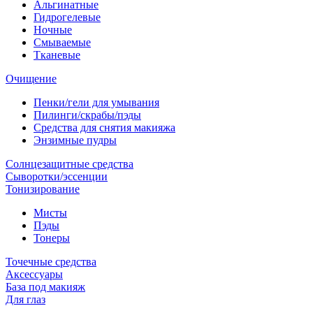
Альгинатные
Гидрогелевые
Ночные
Смываемые
Тканевые
Очищение
Пенки/гели для умывания
Пилинги/скрабы/пэды
Средства для снятия макияжа
Энзимные пудры
Солнцезащитные средства
Сыворотки/эссенции
Тонизирование
Мисты
Пэды
Тонеры
Точечные средства
Аксессуары
База под макияж
Для глаз