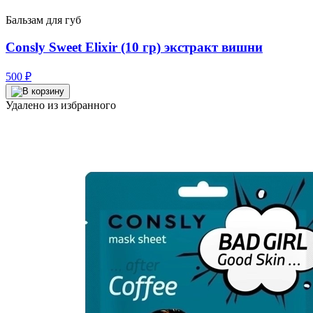
Бальзам для губ
Consly Sweet Elixir (10 гр) экстракт вишни
500
₽
Удалено из избранного