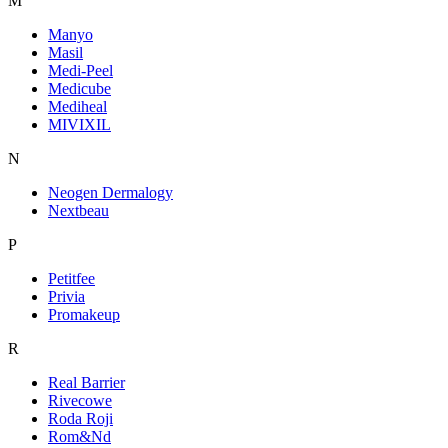
M
Manyo
Masil
Medi-Peel
Medicube
Mediheal
MIVIXIL
N
Neogen Dermalogy
Nextbeau
P
Petitfee
Privia
Promakeup
R
Real Barrier
Rivecowe
Roda Roji
Rom&Nd