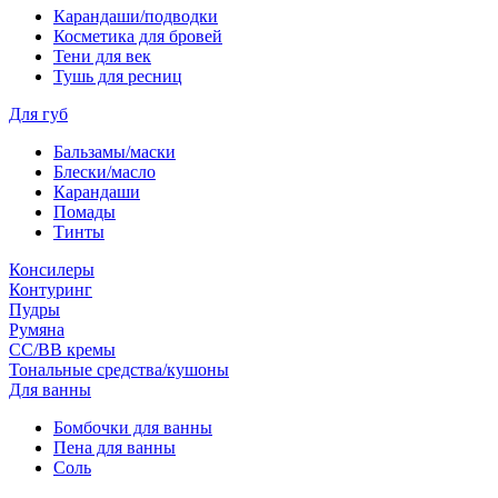
Карандаши/подводки
Косметика для бровей
Тени для век
Тушь для ресниц
Для губ
Бальзамы/маски
Блески/масло
Карандаши
Помады
Тинты
Консилеры
Контуринг
Пудры
Румяна
СС/ВВ кремы
Тональные средства/кушоны
Для ванны
Бомбочки для ванны
Пена для ванны
Соль