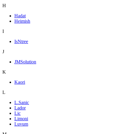
H
Hadat
Heimish
I
IsNtree
J
JMSolution
K
Kaori
L
L.Sanic
Lador
Lic
Limoni
Luvum