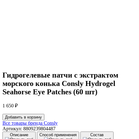
Гидрогелевые патчи с экстрактом
морского конька Consly Hydrogel
Seahorse Eye Patches (60 шт)
1 650
₽
Количество
Добавить в корзину
товара
Все товары бренда
Consly
Гидрогелевые
Артикул: 8809239804487
патчи
Описание
Способ применения
Состав
с