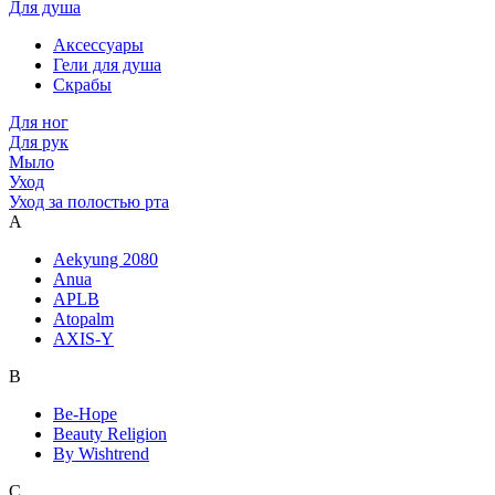
Для душа
Аксессуары
Гели для душа
Скрабы
Для ног
Для рук
Мыло
Уход
Уход за полостью рта
A
Aekyung 2080
Anua
APLB
Atopalm
AXIS-Y
B
Be-Hope
Beauty Religion
By Wishtrend
C