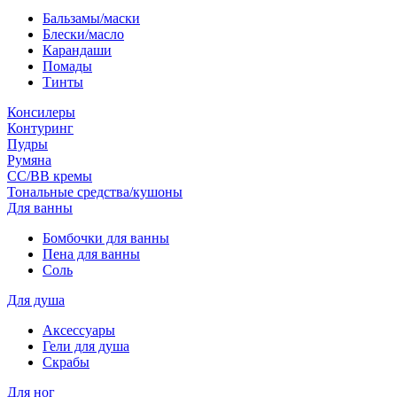
Бальзамы/маски
Блески/масло
Карандаши
Помады
Тинты
Консилеры
Контуринг
Пудры
Румяна
СС/ВВ кремы
Тональные средства/кушоны
Для ванны
Бомбочки для ванны
Пена для ванны
Соль
Для душа
Аксессуары
Гели для душа
Скрабы
Для ног