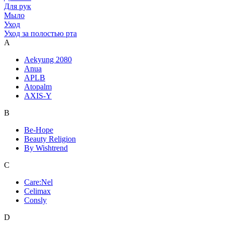
Для рук
Мыло
Уход
Уход за полостью рта
A
Aekyung 2080
Anua
APLB
Atopalm
AXIS-Y
B
Be-Hope
Beauty Religion
By Wishtrend
C
Care:Nel
Celimax
Consly
D