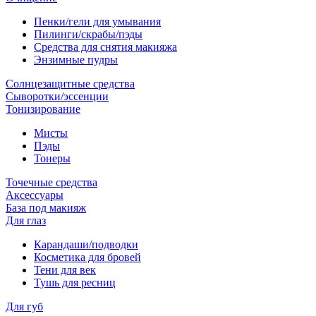
Пенки/гели для умывания
Пилинги/скрабы/пэды
Средства для снятия макияжа
Энзимные пудры
Солнцезащитные средства
Сыворотки/эссенции
Тонизирование
Мисты
Пэды
Тонеры
Точечные средства
Аксессуары
База под макияж
Для глаз
Карандаши/подводки
Косметика для бровей
Тени для век
Тушь для ресниц
Для губ