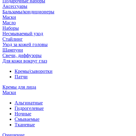
Подарочные наборы
Аксессуары
Бальзамы/кондиционеры
Маски
Масло
Наборы
Несмываемый уход
Стайлинг
Уход за кожей головы
Шампуни
Свечи, диффузоры
Для кожи вокруг глаз
Кремы/сыворотки
Патчи
Кремы для лица
Маски
Альгинатные
Гидрогелевые
Ночные
Смываемые
Тканевые
Очищение