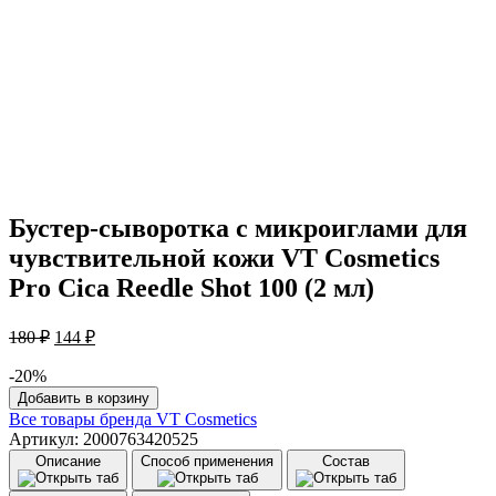
Бустер-сыворотка с микроиглами для
чувствительной кожи VT Cosmetics
Pro Cica Reedle Shot 100 (2 мл)
Первоначальная
Текущая
180
₽
144
₽
цена
цена:
составляла
-20%
144 ₽.
Количество
180 ₽.
Добавить в корзину
товара
Все товары бренда
VT Cosmetics
Бустер-
Артикул: 2000763420525
сыворотка
Описание
Способ применения
Состав
с
микроиглами