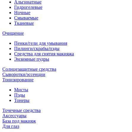
Альгинатные
Гидрогелевые
Ночные
Смываемые
Тканевые
Очищение
Пенки/гели для умывания
Пилинги/скрабы/пэды
Средства для снятия макияжа
Энзимные пудры
Солнцезащитные средства
Сыворотки/эссенции
Тонизирование
Мисты
Пэды
Тонеры
Точечные средства
Аксессуары
База под макияж
Для глаз