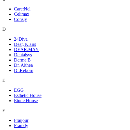
Care:Nel
Celimax
Consly
D
24Diva
Dear, Klairs
DEAR.MAY
Dentalsys
Derma:B
Dr. Althea
Dr.Reborn
E
EGG
Esthetic House
Etude House
F
Fraijour
Frankly