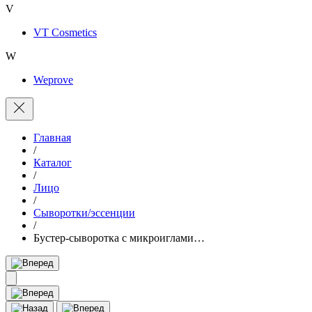
V
VT Cosmetics
W
Weprove
Главная
/
Каталог
/
Лицо
/
Сыворотки/эссенции
/
Бустер-сыворотка с микроиглами…