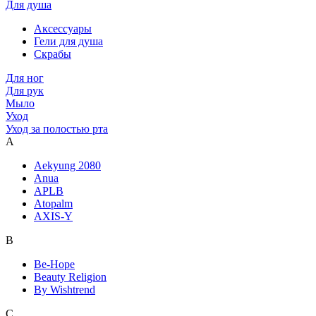
Для душа
Аксессуары
Гели для душа
Скрабы
Для ног
Для рук
Мыло
Уход
Уход за полостью рта
A
Aekyung 2080
Anua
APLB
Atopalm
AXIS-Y
B
Be-Hope
Beauty Religion
By Wishtrend
C