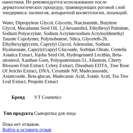
нанесения. Не рекомендуется использование после
дерматологических процедур, травмирующих роговой слой
эпидермиса: пилингов, аппаратной косметологии, инъекций.
Water, Dipropylene Glycol, Glycerin, Niacinamide, Butylene
Glycol, Macadamia Seed Oil, 1,2-hexanediol, Ethylhexyl Palmitate,
Sodium Polyacrylate, Sodium Acrylate/sodium Acryloyldimethyl
Taurate Copolymer, Polyisobutene, Silica, Glycereth-26,
Ethylhexylglycerin, Caprylyl Glycol, Adenosine, Sodium
Hyaluronate, Caprylyl/capryl Glucoside, Sorbitan Oleate, Centella
Asiatica Extract, Jojoba Seed Oil, Hydrogenated Lecithin, Beta-
sitosterol, Xanthan Gum, Polyquaternium-51, Allantoin, Cherry
Blossom Fruit Extract, Celery Extract, Disodium EDTA, True Rose
Of Jericho Extract, DNA, Ceramide NP, Madecassoside,
Asiaticoside, Beta-glucan, Madecassic Acid, Asiatic Acid, Tea Tree
Leaf Extract, Propolis Extract
Бренд
VT Cosmetics
Тип продукта
Сыворотка для лица
Пока нет отзывов.
Войти и оставить отзыв