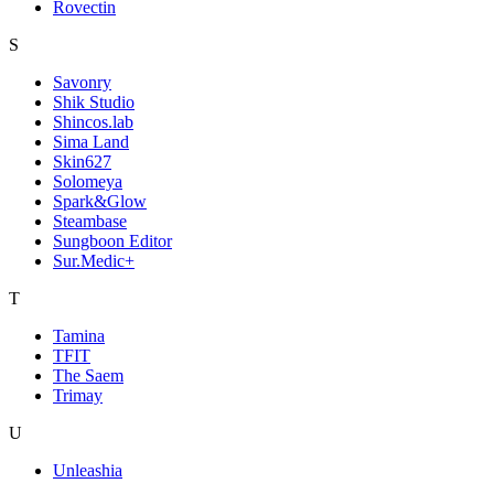
Rovectin
S
Savonry
Shik Studio
Shincos.lab
Sima Land
Skin627
Solomeya
Spark&Glow
Steambase
Sungboon Editor
Sur.Medic+
T
Tamina
TFIT
The Saem
Trimay
U
Unleashia