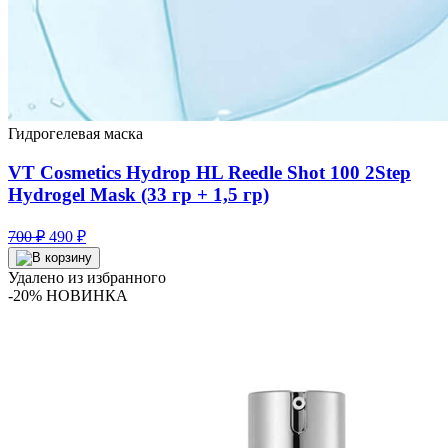
Гидрогелевая маска
VT Cosmetics Hydrop HL Reedle Shot 100 2Step
Hydrogel Mask (33 гр + 1,5 гр)
Первоначальная
Текущая
700
₽
490
₽
цена
цена:
составляла
490 ₽.
Удалено из избранного
700 ₽.
-20%
НОВИНКА