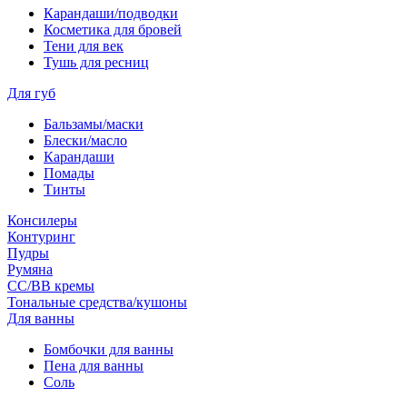
Карандаши/подводки
Косметика для бровей
Тени для век
Тушь для ресниц
Для губ
Бальзамы/маски
Блески/масло
Карандаши
Помады
Тинты
Консилеры
Контуринг
Пудры
Румяна
СС/ВВ кремы
Тональные средства/кушоны
Для ванны
Бомбочки для ванны
Пена для ванны
Соль