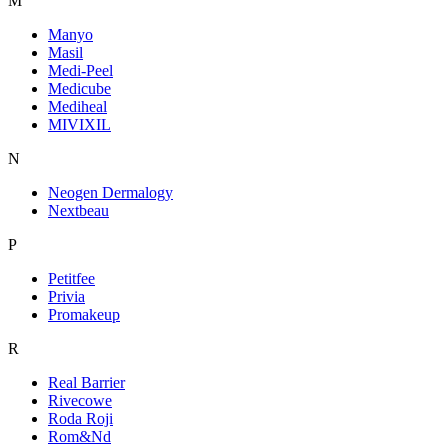
M
Manyo
Masil
Medi-Peel
Medicube
Mediheal
MIVIXIL
N
Neogen Dermalogy
Nextbeau
P
Petitfee
Privia
Promakeup
R
Real Barrier
Rivecowe
Roda Roji
Rom&Nd