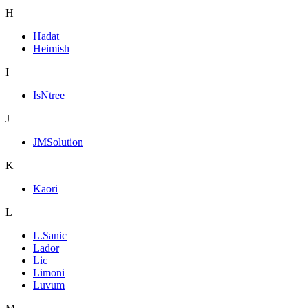
H
Hadat
Heimish
I
IsNtree
J
JMSolution
K
Kaori
L
L.Sanic
Lador
Lic
Limoni
Luvum