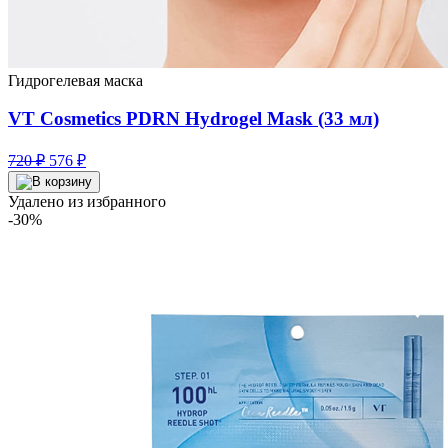
Гидрогелевая маска
VT Cosmetics PDRN Hydrogel Mask (33 мл)
Первоначальная
Текущая
720
₽
576
₽
цена
цена:
составляла
576 ₽.
Удалено из избранного
720 ₽.
-30%