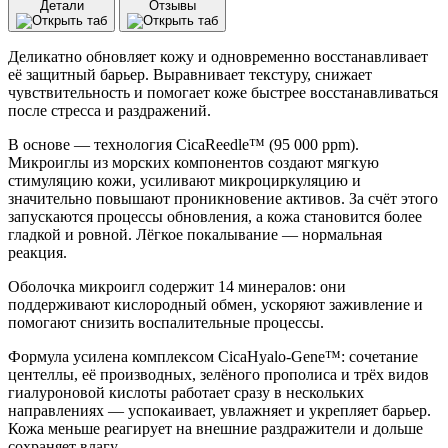
Детали
Отзывы
для
чувствительной
кожи
Деликатно обновляет кожу и одновременно восстанавливает
VT
её защитный барьер. Выравнивает текстуру, снижает
Cosmetics
чувствительность и помогает коже быстрее восстанавливаться
Pro
после стресса и раздражений.
Cica
Reedle
В основе — технология CicaReedle™ (95 000 ppm).
Shot
Микроиглы из морских компонентов создают мягкую
100
стимуляцию кожи, усиливают микроциркуляцию и
(2
значительно повышают проникновение активов. За счёт этого
мл)
запускаются процессы обновления, а кожа становится более
гладкой и ровной. Лёгкое покалывание — нормальная
реакция.
Оболочка микроигл содержит 14 минералов: они
поддерживают кислородный обмен, ускоряют заживление и
помогают снизить воспалительные процессы.
Формула усилена комплексом CicaHyalo-Gene™: сочетание
центеллы, её производных, зелёного прополиса и трёх видов
гиалуроновой кислоты работает сразу в нескольких
направлениях — успокаивает, увлажняет и укрепляет барьер.
Кожа меньше реагирует на внешние раздражители и дольше
сохраняет влагу.